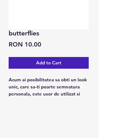
butterflies
Price
RON 10.00
Add to Cart
Acum ai posibilitatea sa obti un look
unic, care sa-ti poarte semnatura
personala, este usor de utilizat si
tine pana la 7 zile.
Caracteristici:
1. Poate fi folosit pe piele, ceramica
metalica, suprafata sticlei.
2. Design modern, arata ca un tatuaj
real.