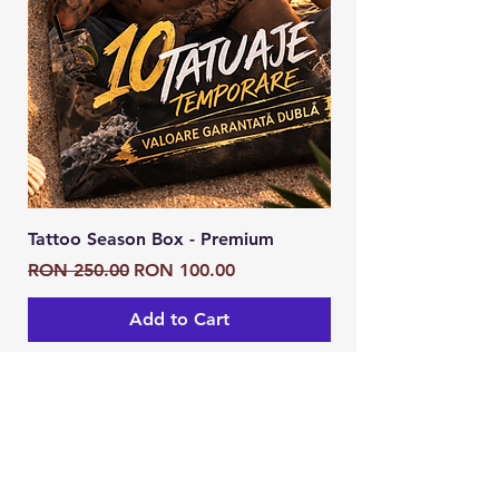
Tattoo Season Box - Premium
Tattoo Season Box
Regular Price
Sale Price
Regular Price
RON 250.00
RON 100.00
RON 125.00
Add to Cart