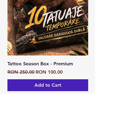
Tattoo Season Box - Premium
Tattoo Season Box
Regular Price
Sale Price
Regular Price
RON 250.00
RON 100.00
RON 125.00
Add to Cart