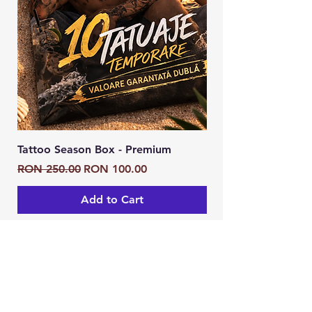
Tattoo Season Box - Premium
Tattoo Season Box
Regular Price
Sale Price
Regular Price
RON 250.00
RON 100.00
RON 125.00
Add to Cart