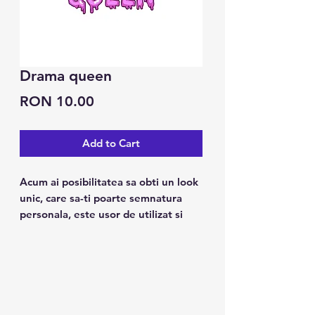
Drama queen
Price
RON 10.00
Add to Cart
Acum ai posibilitatea sa obti un look
unic, care sa-ti poarte semnatura
personala, este usor de utilizat si
tine pana la 7 zile.
Caracteristici:
1. Poate fi folosit pe piele, ceramica
metalica, suprafata sticlei.
2. Design modern, arata ca un tatuaj
real.