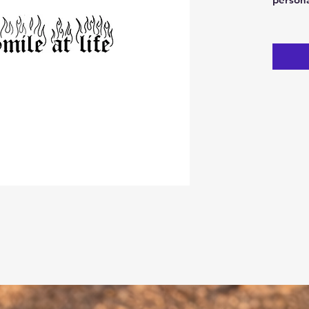
pana la 
folosit
suprafa
arata ca
ridicat
Utiliza
curatat
Eco-Fre
Specifi
tatuaj 