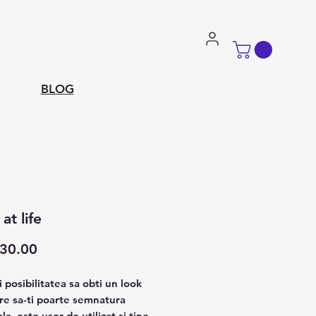
BLOG
at life
Price
30.00
 posibilitatea sa obti un look
are sa-ti poarte semnatura
a, este usor de utilizat si tine