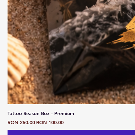
Tattoo Season Box - Premium
Regular Price
Sale Price
RON 250.00
RON 100.00