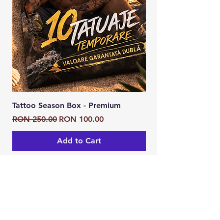
Tattoo Season Box - Premium
Tattoo Season Box
Regular Price
Sale Price
Regular Price
RON 250.00
RON 100.00
RON 125.00
Add to Cart