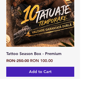
Tattoo Season Box - Premium
Tattoo Season Box
Regular Price
Sale Price
Regular Price
RON 250.00
RON 100.00
RON 125.00
Add to Cart