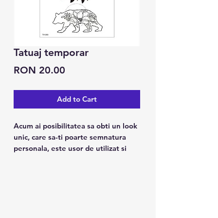
Tatuaj temporar
Price
RON 20.00
Add to Cart
Acum ai posibilitatea sa obti un look
unic, care sa-ti poarte semnatura
personala, este usor de utilizat si
tine pana la 7 zile.
Caracteristici:
1. Poate fi folosit pe piele, ceramica
metalica, suprafata sticlei.
2. Design modern, arata ca un tatuaj
real.