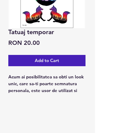
Tatuaj temporar
Price
RON 20.00
Add to Cart
Acum ai posibilitatea sa obti un look
unic, care sa-ti poarte semnatura
personala, este usor de utilizat si
tine pana la 7 zile.
Caracteristici:
1. Poate fi folosit pe piele, ceramica
metalica, suprafata sticlei.
2. Design modern, arata ca un tatuaj
real.