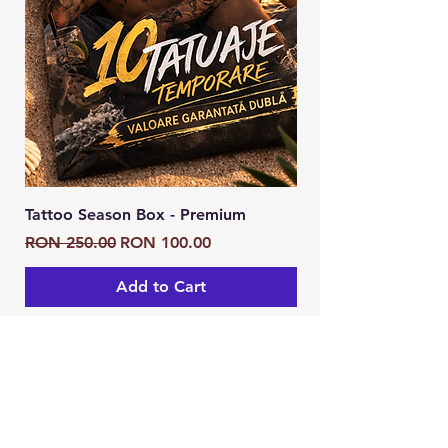
Tattoo Season Box - Premium
Tattoo Season Box
Regular Price
Sale Price
Regular Price
RON 250.00
RON 100.00
RON 125.00
Add to Cart