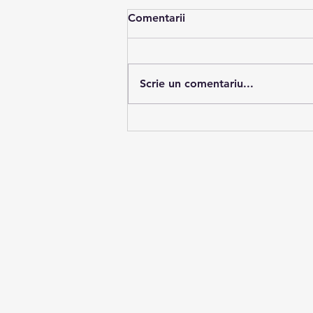
Comentarii
Scrie un comentariu...
Cum a influențat cultura
trap tatuajele: O
perspectivă globală și locală
în România