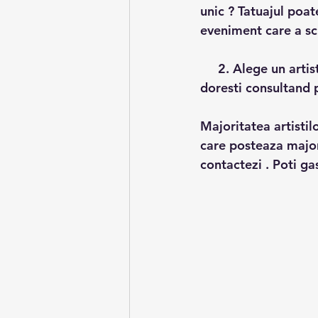
unic ? Tatuajul poat
eveniment care a sch
     2. Alege un artist care crezi ca ar fi potrivit pentru a aduce rezultatul final pe care ti-l 
doresti consultand p
Majoritatea artistil
care posteaza majori
contactezi . Poti gas