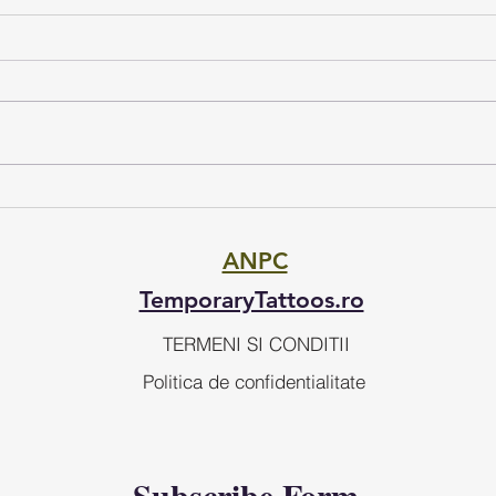
Ghid Complet de Aplicare a
Cerb
Tatuajelor Temporare
dinc
cult
ANPC
TemporaryTattoos.ro
TERMENI SI CONDITII
Politica de confidentialitate
Subscribe Form