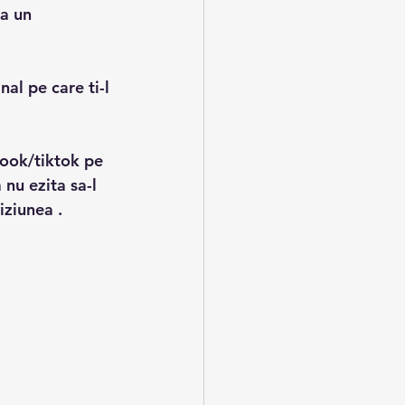
a un 
book/tiktok pe 
nu ezita sa-l 
iziunea .