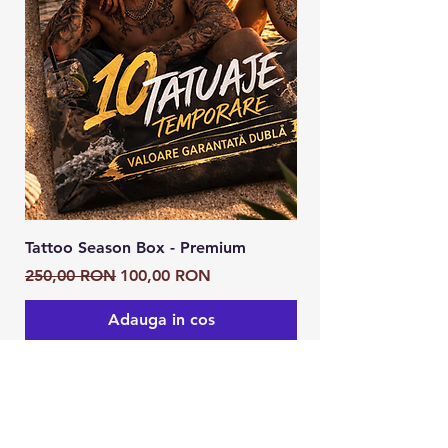
Tattoo Season Box - Premium
Tattoo Season Box
Preț normal
Preț redus
Preț normal
250,00 RON
100,00 RON
125,00 RON
Adauga in cos