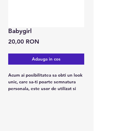
Babygirl
Preț
20,00 RON
Adauga in cos
Acum ai posibilitatea sa obti un look
unic, care sa-ti poarte semnatura
personala, este usor de utilizat si
tine pana la 7 zile.
Caracteristici:
1. Poate fi folosit pe piele, ceramica
metalica, suprafata sticlei.
2. Design modern, arata ca un tatuaj
real.