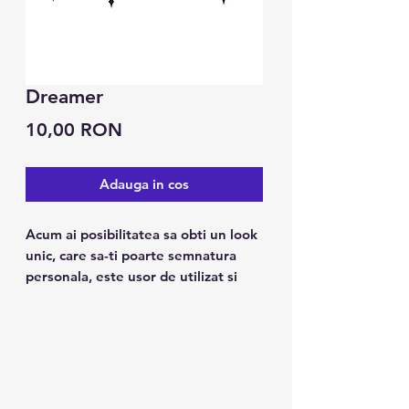
Dreamer
Preț
10,00 RON
Adauga in cos
Acum ai posibilitatea sa obti un look
unic, care sa-ti poarte semnatura
personala, este usor de utilizat si
tine pana la 7 zile.
Caracteristici:
1. Poate fi folosit pe piele, ceramica
metalica, suprafata sticlei.
2. Design modern, arata ca un tatuaj
real.