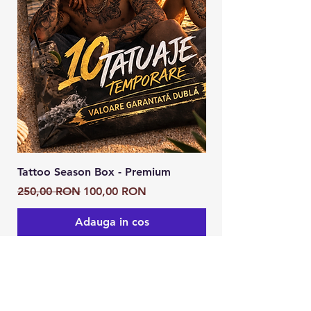
Tattoo Season Box - Premium
Tattoo Season Box
Preț normal
Preț redus
Preț normal
250,00 RON
100,00 RON
125,00 RON
Adauga in cos