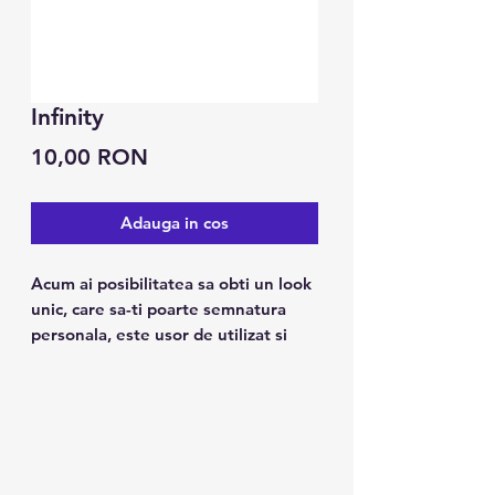
Infinity
Preț
10,00 RON
Adauga in cos
Acum ai posibilitatea sa obti un look
unic, care sa-ti poarte semnatura
personala, este usor de utilizat si
tine pana la 7 zile.
Caracteristici:
1. Poate fi folosit pe piele, ceramica
metalica, suprafata sticlei.
2. Design modern, arata ca un tatuaj
real.