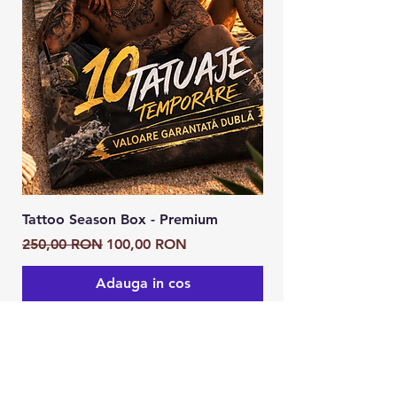
Tattoo Season Box - Premium
Tattoo Season Box
Preț normal
Preț redus
Preț normal
250,00 RON
100,00 RON
125,00 RON
Adauga in cos