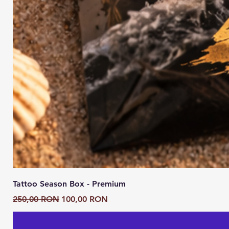
Tattoo Season Box - Premium
Preț normal
Preț redus
250,00 RON
100,00 RON