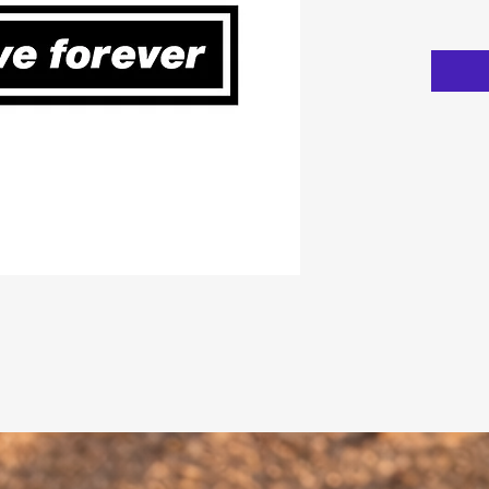
pana la 
Caracter
1. Poate
metalica
2. Desi
real.
3. Calit
tempor
4. Util
curatat
5. Rezi
6. Mate
Specific
Dimens
Stil: t