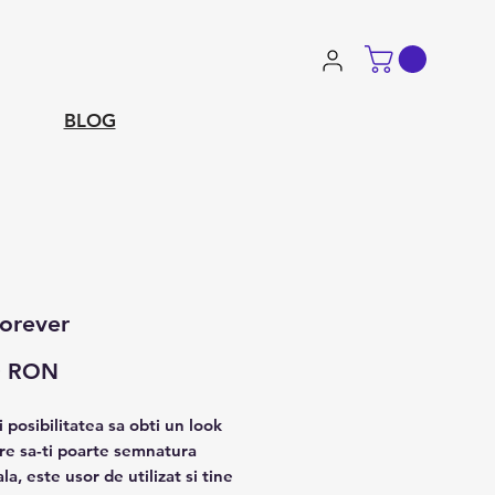
BLOG
forever
Preț
0 RON
 posibilitatea sa obti un look
are sa-ti poarte semnatura
a, este usor de utilizat si tine