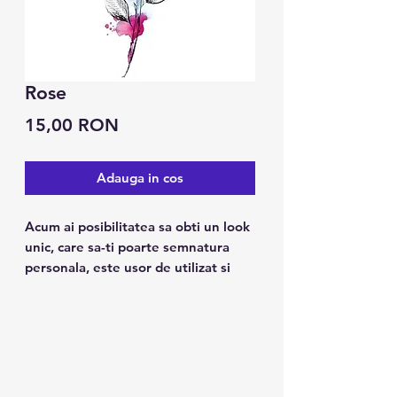
Rose
Preț
15,00 RON
Adauga in cos
Acum ai posibilitatea sa obti un look
unic, care sa-ti poarte semnatura
personala, este usor de utilizat si
tine pana la 7 zile.
Caracteristici:
1. Poate fi folosit pe piele, ceramica
metalica, suprafata sticlei.
2. Design modern, arata ca un tatuaj
real.