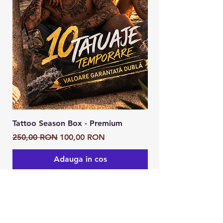
Tattoo Season Box - Premium
Tattoo Season Box
Preț normal
Preț redus
Preț normal
250,00 RON
100,00 RON
125,00 RON
Adauga in cos