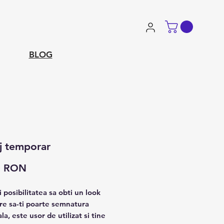
BLOG
j temporar
Preț
0 RON
 posibilitatea sa obti un look
are sa-ti poarte semnatura
a, este usor de utilizat si tine