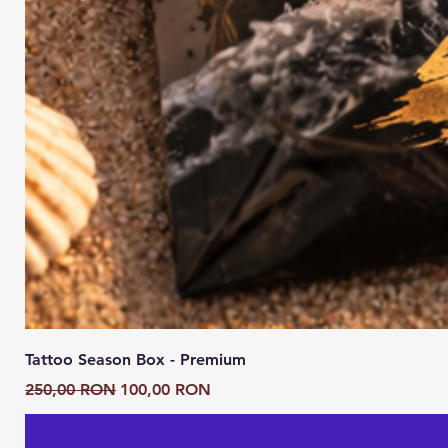
Tattoo Season Box - Premium
Preț normal
Preț redus
250,00 RON
100,00 RON