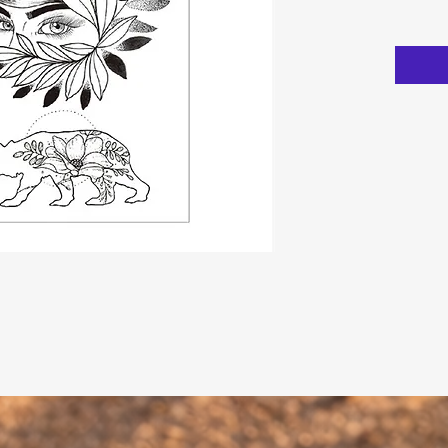
pana la 
Caracter
1. Poate
metalica
2. Desi
real.
3. Calit
tempor
4. Util
curatat
5. Rezi
6. Mate
Specific
Dimens
Stil: t