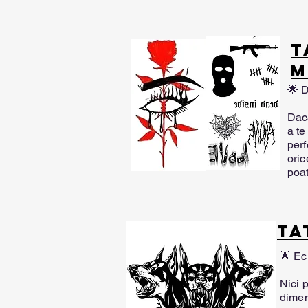
T
M
🌟 D
Dacă
a te
perf
oric
poat
TA
🌟 Ech
Nici 
dimen