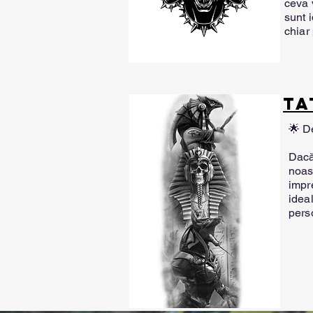
ceva 
sunt i
chiar 
TA
🌟 D
Dacă 
noas
impr
idea
pers