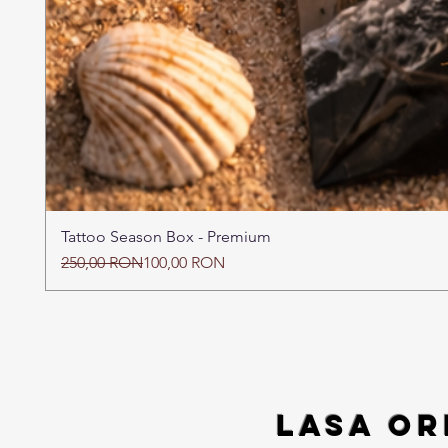
Tattoo Season Box - Premium
Preț normal
Preț redus
250,00 RON
100,00 RON
Lasa or