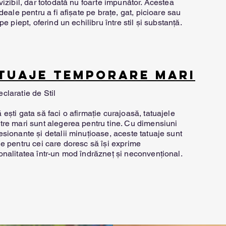
vizibil, dar totodată nu foarte impunător. Acestea
deale pentru a fi afișate pe brațe, gat, picioare sau
pe piept, oferind un echilibru între stil și substanță.
TUAJE TEMPORARE MARI
eclara
tie de Stil
ești gata să faci o afirmație curajoasă, tatuajele
tre mari sunt alegerea pentru tine. Cu dimensiuni
esionante și detalii minuțioase, aceste tatuaje sunt
le pentru cei care doresc să își exprime
onalitatea într-un mod îndrăzneț și neconvențional.