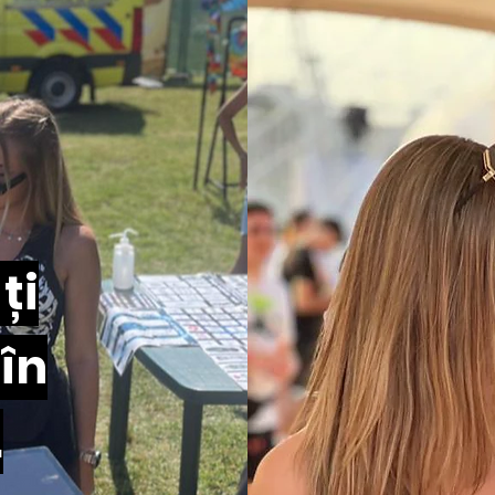
ți
în
.