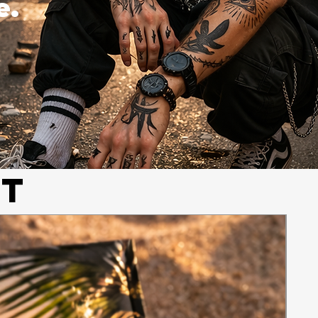
e.
NT