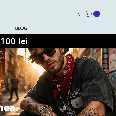
BLOG
100 lei
e
mea.