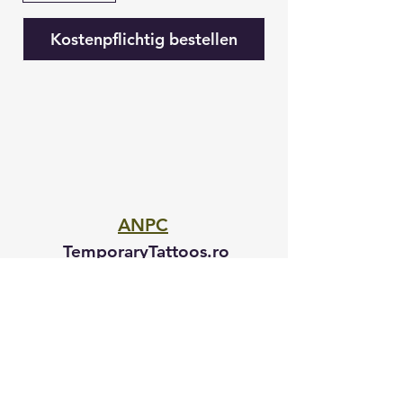
Kostenpflichtig bestellen
ANPC
TemporaryTattoos.ro
TERMENI SI CONDITII
Politica de confidentialitate
Anmeldeformular