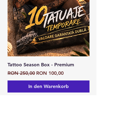
Tattoo Season Box - Premium
Tattoo Season Box
Standardpreis
Sale-Preis
Standardpreis
RON 250,00
RON 100,00
RON 125,00
In den Warenkorb