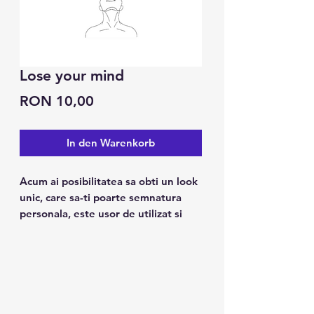
Lose your mind
Preis
RON 10,00
In den Warenkorb
Acum ai posibilitatea sa obti un look
unic, care sa-ti poarte semnatura
personala, este usor de utilizat si
tine pana la 7 zile.
Caracteristici:
1. Poate fi folosit pe piele, ceramica
metalica, suprafata sticlei.
2. Design modern, arata ca un tatuaj
real.